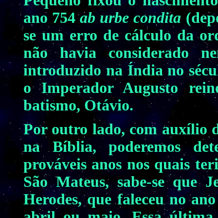
Pequeno fixou o nasciment
ano 754
ab urbe condita
(depo
se um erro de cálculo da or
não havia considerado n
introduzido na Índia no sécu
o Imperador Augusto rei
batismo, Otávio.
Por outro lado, com auxílio 
na Bíblia, poderemos de
prováveis anos nos quais ter
São Mateus, sabe-se que J
Herodes, que faleceu no ano 
abril ou maio. Essa última