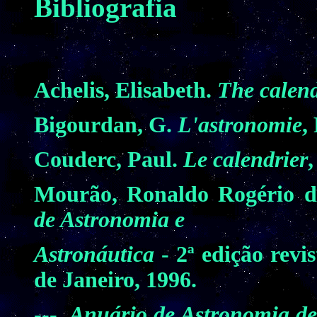
Bibliografia
Achelis, Elisabeth.
The calend
Bigourdan, G.
L'astronomie
,
Couderc, Paul.
Le calendrier
,
Mourão, Ronaldo Rogério d
de Astronomia e
Astronáutica
- 2ª edição revi
de Janeiro, 1996.
---.
Anuário de Astronomia
de