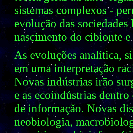
sistemas complexos - perm
evolução das sociedades
nascimento do cibionte 
As evoluções analítica, s
em uma interpretação rac
Novas indústrias irão sur
e as ecoindústrias dentro
de informação. Novas disc
neobiologia, macrobiologi