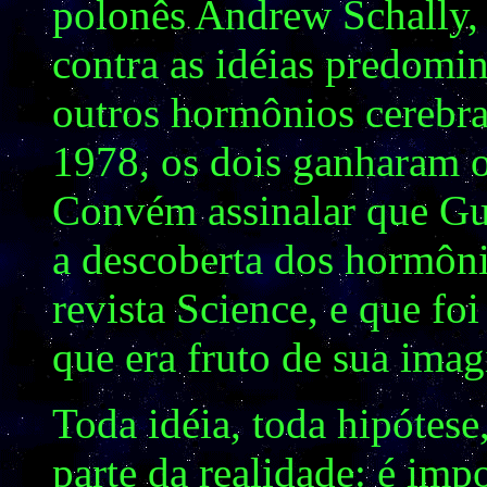
polonês Andrew Schally,
contra as idéias predomi
outros hormônios cerebra
1978, os dois ganharam 
Convém assinalar que Gui
a descoberta dos hormôni
revista Science, e que fo
que era fruto de sua ima
Toda idéia, toda hipótese
parte da realidade: é imp