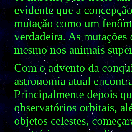
evidente que a concepção
mutação como um fenôme
verdadeira. As mutações
mesmo nos animais super
Com o advento da conquis
astronomia atual encontr
Principalmente depois que
observatórios orbitais, a
objetos celestes, começar