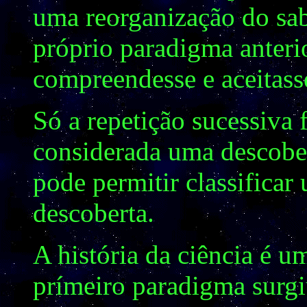
uma reorganização do sab
próprio paradigma anterio
compreendesse e aceitass
Só a repetição sucessiva 
considerada uma descobert
pode permitir classifica
descoberta.
A história da ciência é 
prímeiro paradigma surg