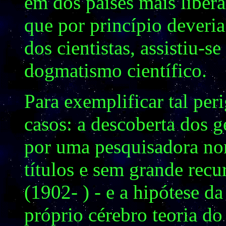
em dos países mais libe
que por princípio deveria
dos cientistas, assistiu-se
dogmatismo científico.
Para exemplificar tal per
casos: a descoberta dos g
por uma pesquisadora no
títulos e sem grande rec
(1902- ) - e a hipótese d
próprio cérebro teoria do