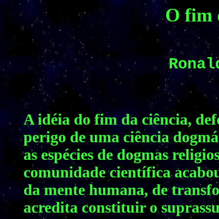
O fim 
Ronal
A idéia do fim da ciência, de
perigo de uma ciência dogmát
as espécies de dogmas religioso
comunidade científica acabo
da mente humana, de transf
acredita constituir o suprass