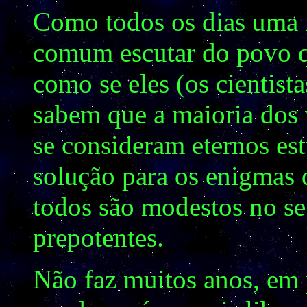
Como todos os dias uma no
comum escutar do povo qu
como se eles (os cientist
sabem que a maioria dos 
se consideram eternos es
solução para os enigmas
todos são modestos no se
prepotentes.
Não faz muitos anos, em