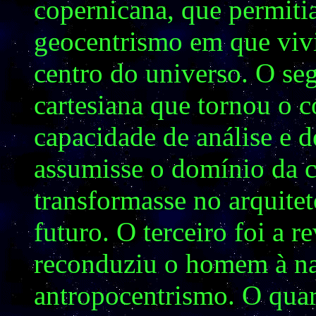
copernicana, que permiti
geocentrismo em que viv
centro do universo. O se
cartesiana que tornou o c
capacidade de análise e 
assumisse o domínio da ci
transformasse no arquite
futuro. O terceiro foi a 
reconduziu o homem à na
antropocentrismo. O quar