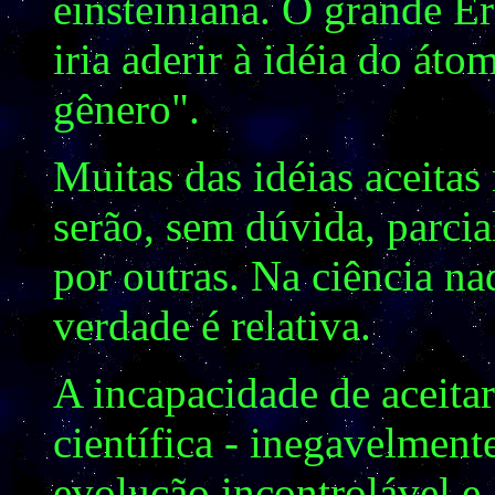
einsteiniana. O grande E
iria aderir à idéia do át
gênero".
Muitas das idéias aceitas
serão, sem dúvida, parcia
por outras. Na ciência na
verdade é relativa.
A incapacidade de aceitar
científica - inegavelment
evolução incontrolável e