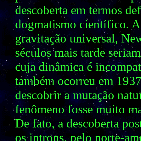
descoberta em termos def
dogmatismo científico. Ao
gravitação universal, Ne
séculos mais tarde seriam
cuja dinâmica é incompat
também ocorreu em 1937:
descobrir a mutação natu
fenômeno fosse muito ma
De fato, a descoberta po
os introns, pelo norte-a