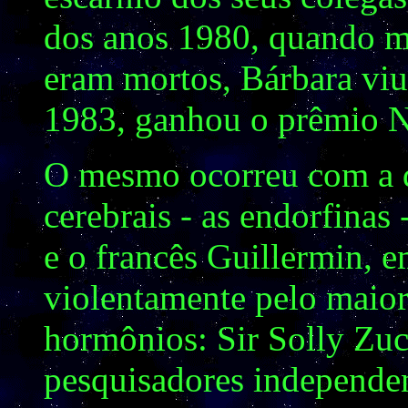
dos anos 1980, quando mu
eram mortos, Bárbara viu
1983, ganhou o prêmio N
O mesmo ocorreu com a 
cerebrais - as endorfinas
e o francês Guillermin, e
violentamente pelo maior 
hormônios: Sir Solly Zu
pesquisadores independen