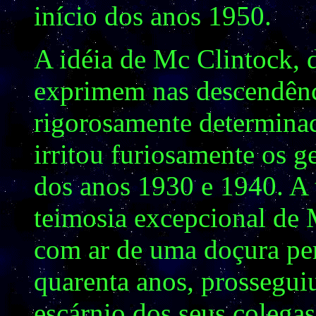
início dos anos 1950.
A idéia de Mc Clintock, 
exprimem nas descendênc
rigorosamente determinad
irritou furiosamente os g
dos anos 1930 e 1940. A t
teimosia excepcional de 
com ar de uma doçura per
quarenta anos, prossegui
escárnio dos seus colega