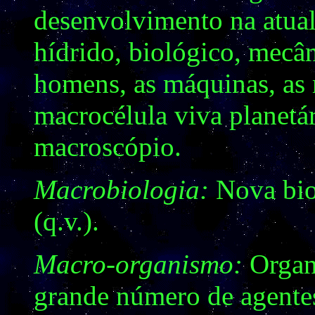
desenvolvimento na atua
hídrido, biológico, mecân
homens, as máquinas, as r
macrocélula viva planetár
macroscópio.
Macrobiologia:
Nova bio
(q.v.).
Macro-organismo:
Organ
grande número de agentes