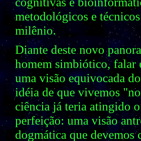
cognitivas e bioinformáti
metodológicos e técnicos
milênio.
Diante deste novo panora
homem simbiótico, falar 
uma visão equivocada do
idéia de que vivemos "n
ciência já teria atingido
perfeição: uma visão ant
dogmática que devemos c