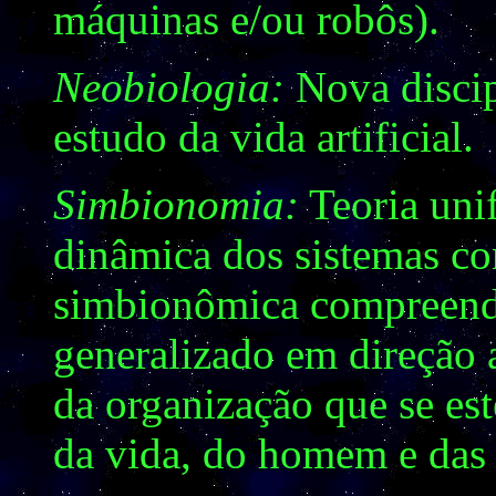
máquinas e/ou robôs).
Neobiologia:
Nova discip
estudo da vida artificial.
Simbionomia:
Teoria unif
dinâmica dos sistemas c
simbionômica compreend
generalizado em direção
da organização que se es
da vida, do homem e das 