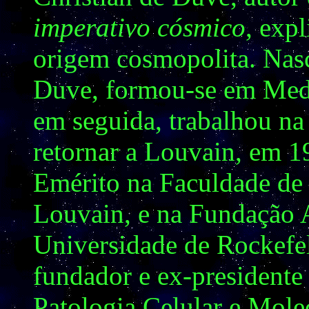
imperativo cósmico
, expl
origem cosmopolita. Nasc
Duve, formou-se em Medi
em seguida, trabalhou na
retornar a Louvain, em 1
Emérito na Faculdade de
Louvain, e na Fundação
Universidade de Rockefel
fundador e ex-presidente 
Patologia Celular e Mole