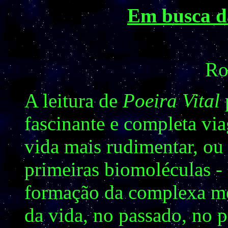
Em busca d
Ro
A leitura de
Poeira Vital
p
fascinante e completa vi
vida mais rudimentar, ou 
primeiras biomoléculas - 
formação da complexa me
da vida, no passado, no p