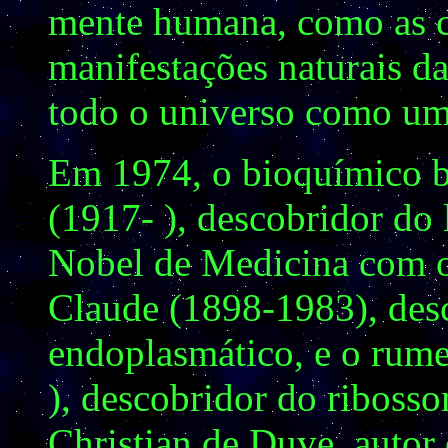
mente humana, como as 
manifestações naturais da
todo o universo como um
Em 1974, o bioquímico b
(1917- ), descobridor do 
Nobel de Medicina com o 
Claude (1898-1983), desc
endoplasmático, e o rum
), descobridor do riboss
Christian de Duve, autor