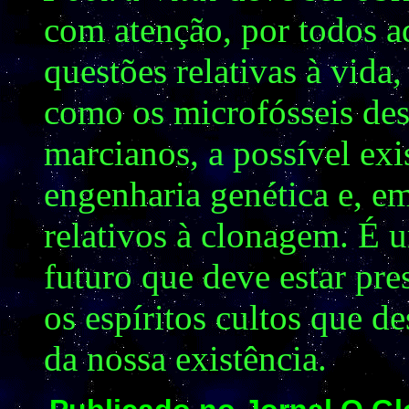
com atenção, por todos a
questões relativas à vida
como os microfósseis des
marcianos, a possível exis
engenharia genética e, e
relativos à clonagem. É u
futuro que deve estar pre
os espíritos cultos que 
da nossa existência.