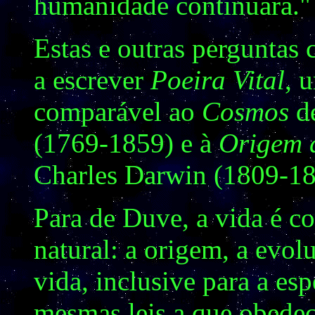
humanidade continuará."
Estas e outras perguntas
a escrever
Poeira Vital
,
u
comparável ao
Cosmos
de
(1769-1859) e à
Origem 
Charles Darwin (1809-18
Para de Duve, a vida é c
natural: a origem, a evol
vida, inclusive para a es
mesmas leis a que obedec