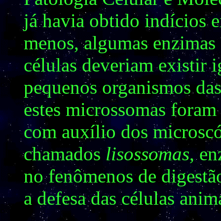
já havia obtido indícios 
menos, algumas enzimas d
células deveriam existir 
pequenos organismos das 
estes microssomas foram 
com auxílio dos microscó
chamados
lisossomas
, e
no fenômenos de digestão
a defesa das células anima