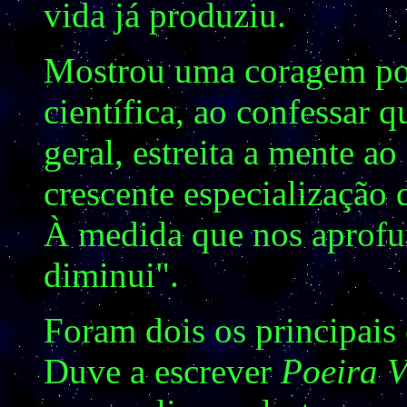
vida já produziu.
Mostrou uma coragem p
científica, ao confessar q
geral, estreita a mente ao
crescente especialização d
À medida que nos aprofu
diminui".
Foram dois os principais
Duve a escrever
Poeira V