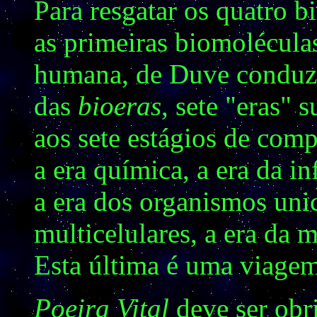
Para resgatar os quatro b
as primeiras biomolécula
humana, de Duve conduz 
das
bioeras
, sete "eras"
aos sete estágios de com
a era química, a era da i
a era dos organismos unic
multicelulares, a era da 
Esta última é uma viagem
Poeira Vital
deve ser obri