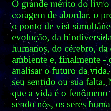
O grande mérito do livro 
coragem de abordar, o pr
o ponto de vist simultâne
evolução, da biodiversid
humanos, do cérebro, da 
ambiente e, finalmente - 
analisar o futuro da vid
seu sentido ou sua falta.
que a vida é o fenômeno
sendo nós, os seres huma