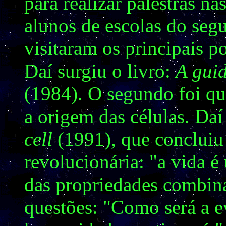
para realizar palestras n
alunos de escolas do se
visitaram os principais p
Daí surgiu o livro:
A guid
(1984). O segundo foi qu
a origem das células. Daí
cell
(1991), que conclui
revolucionária: "a vida é
das propriedades combina
questões: "Como será a 