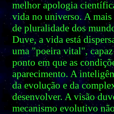
melhor apologia científic
vida no universo. A mais 
de pluralidade dos mundos
Duve, a vida está dispers
uma "poeira vital", capaz
ponto em que as condiçõe
aparecimento. A inteligê
da evolução e da complex
desenvolver. A visão duv
mecanismo evolutivo não 