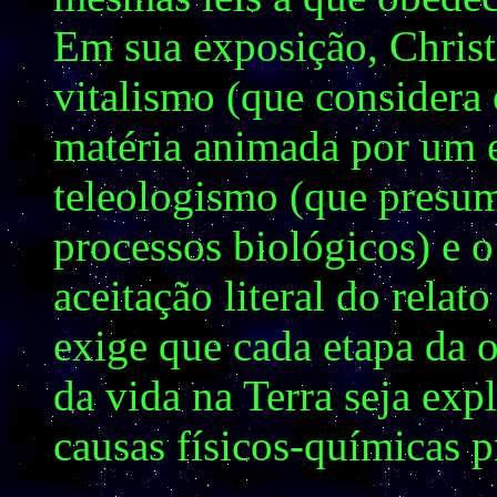
Em sua exposição, Christ
vitalismo (que considera 
matéria animada por um es
teleologismo (que presum
processos biológicos) e 
aceitação literal do relat
exige que cada etapa da 
da vida na Terra seja exp
causas físicos-químicas p