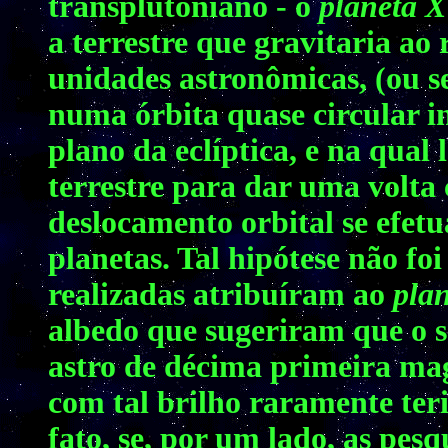
transplutoniano - o
planeta X
a terrestre que gravitaria ao 
unidades astronômicas, (ou se
numa órbita quase circular i
plano da eclíptica, e na qua
terrestre para dar uma volta
deslocamento orbital se efetu
planetas. Tal hipótese não foi
realizadas atribuíram ao
pla
albedo que sugeriram que o s
astro de décima primeira mag
com tal brilho raramente ter
fato, se, por um lado, as pesq