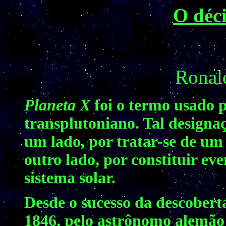
O déc
Ronal
Planeta X
foi o termo usado 
transplutoniano. Tal designaç
um lado, por tratar-se de um
outro lado, por constituir e
sistema solar.
Desde o sucesso da descobert
1846, pelo astrônomo alemão