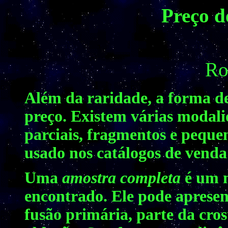
Preço d
Ro
Além da raridade, a forma de
preço. Existem várias modali
parciais, fragmentos e pequen
usado nos catálogos de venda
Uma
amostra completa
é um m
encontrado. Ele pode apresen
fusão primária, parte da cros