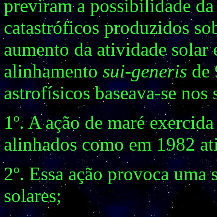
previram a possibilidade da
catastróficos produzidos so
aumento da atividade solar
alinhamento
sui-generis
de 
astrofísicos baseava-se nos 
1º. A ação de maré exercida
alinhados como em 1982 a
2º. Essa ação provoca uma
solares;