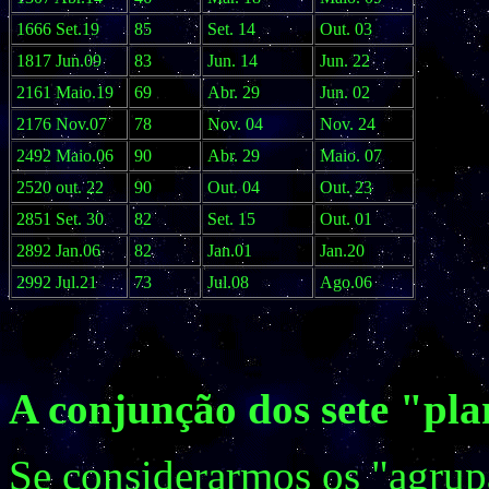
1666 Set.19
85
Set. 14
Out. 03
1817 Jun.09
83
Jun. 14
Jun. 22
2161 Maio.19
69
Abr. 29
Jun. 02
2176 Nov.07
78
Nov. 04
Nov. 24
2492 Maio.06
90
Abr. 29
Maio. 07
2520 out. 22
90
Out. 04
Out. 23
2851 Set. 30
82
Set. 15
Out. 01
2892 Jan.06
82
Jan.01
Jan.20
2992 Jul.21
73
Jul.08
Ago.06
A conjunção dos sete "pla
Se considerarmos os "agrup