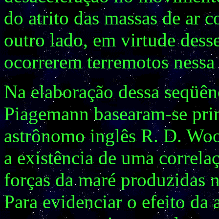
do atrito das massas de ar c
outro lado, em virtude desse
ocorrerem terremotos nessa 
Na elaboração dessa seqüênc
Piagemann basearam-se prin
astrônomo inglês R. D. Woo
a existência de uma correlaç
forças da maré produzidas na
Para evidenciar o efeito da 