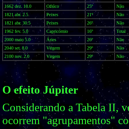
1662 dez. 10.0
Ofiúco
25º
Não
1821 abr. 2.5
Peixes
21º
Não
1821 abr. 30.5
Peixes
26º
Não
1962 fev. 5.0
Capricórnio
16º
Total
2000 maio 5.0
Áries
26º
Não
2040 set. 8.0
Virgem
29º
Não
2100 nov. 2.0
Virgem
29º
Não
O efeito Júpiter
Considerando a Tabela II, 
ocorrem "agrupamentos" co