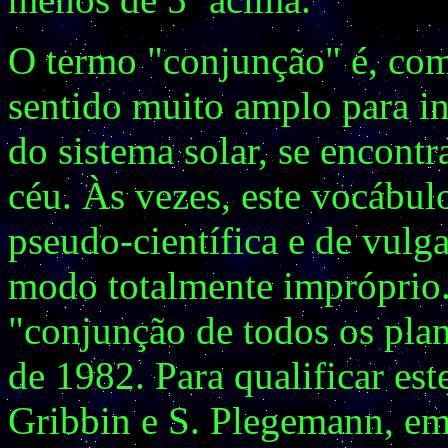
O termo "conjunção" é, co
sentido muito amplo para in
do sistema solar, se encont
céu. Às vezes, este vocábu
pseudo-científica e de vulg
modo totalmente impróprio.
"conjunção de todos os pla
de 1982. Para qualificar e
Gribbin e S. Plegemann, e