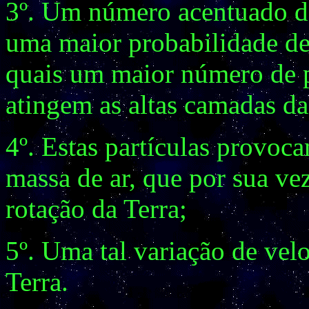
3º. Um número acentuado de
uma maior probabilidade de 
quais um maior número de par
atingem as altas camadas da 
4º. Estas partículas provo
massa de ar, que por sua ve
rotação da Terra;
5º. Uma tal variação de vel
Terra.