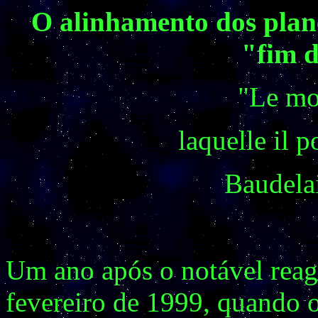
O alinhamento dos plane
"fim 
"Le mon
laquelle il p
Baudela
Um ano após o notável reag
fevereiro de 1999, quando o