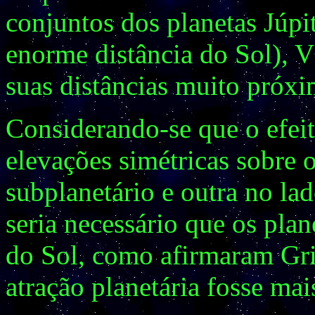
conjuntos dos planetas Júpit
enorme distância do Sol), 
suas distâncias muito próxi
Considerando-se que o efeit
elevações simétricas sobre 
subplanetário e outra no la
seria necessário que os pla
do Sol, como afirmaram Gri
atração planetária fosse mai