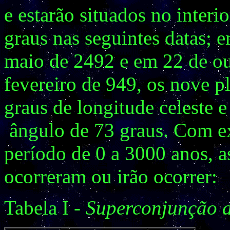
e estarão situados no interi
graus nas seguintes datas; 
maio de 2492 e em 22 de o
fevereiro de 949, os nove p
graus de longitude celeste 
ângulo de 73 graus. Com e
período de 0 a 3000 anos, a
ocorreram ou irão ocorrer:
Tabela I -
Superconjunção de