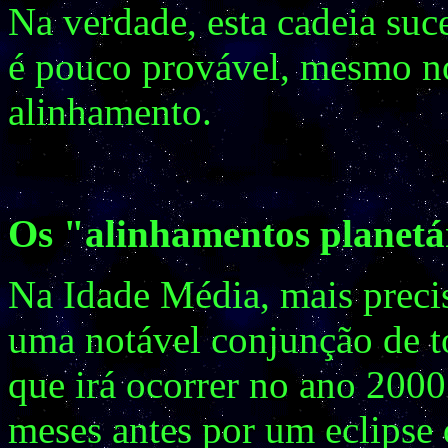
Na verdade, esta cadeia suce
é pouco provável, mesmo no
alinhamento.
Os "alinhamentos planetár
Na Idade Média, mais preci
uma notável conjunção de t
que irá ocorrer no ano 200
meses antes por um eclipse 