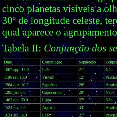
cinco planetas visíveis a ol
30º de longitude celeste, te
qual aparece o agrupamento
Tabela II:
Conjunção dos se
Data
Constelação
Separação
Eclips
1007 ago. 15.0
Leão
21º
Não
1186 set. 15.0
Virgem
12º
Parcial
1284 dez. 10.0
Sagitário
28º
Anular
1285 jan. 6.5
Capricórnio
29º
Não
1483 out. 30.0
Libra
27º
Não
1524 fev. 5.0
Aquário
24º
Anular
1624 set. 11.0
Leão
27º
Parcial