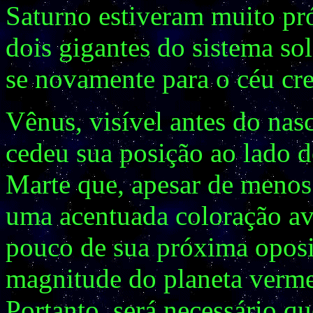
Saturno estiveram muito pró
dois gigantes do sistema sol
se novamente para o céu cre
Vênus, visível antes do nas
cedeu sua posição ao lado d
Marte que, apesar de menos
uma acentuada coloração a
pouco de sua próxima oposi
magnitude do planeta verme
Portanto, será necessário qu