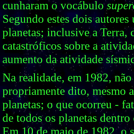
cunharam o vocábulo
super
Segundo estes dois autores
planetas; inclusive a Terra,
catastróficos sobre a ativid
aumento da atividade sísmic
Na realidade, em 1982, nã
propriamente dito, mesmo a
planetas; o que ocorreu - fa
de todos os planetas dentro
Em 10 de maio de 1982, o s