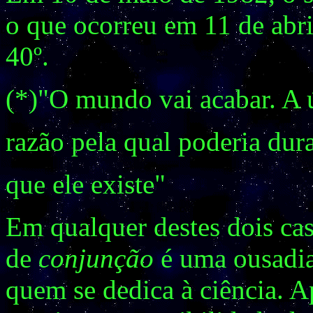
o que ocorreu em 11 de abri
40º.
(*)"O mundo vai acabar. A 
razão pela qual poderia dura
que ele existe"
Em qualquer destes dois ca
de
conjunção
é uma ousadia
quem se dedica à ciência. A