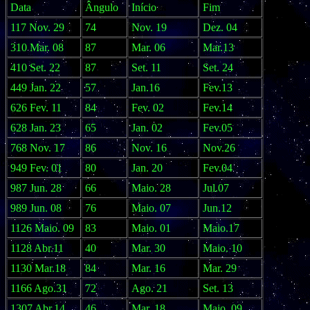
Data
Ângulo
Início
Fim
117 Nov. 29
74
Nov. 19
Dez. 04
310 Mar. 08
87
Mar. 06
Mar.13
410 Set. 22
87
Set. 11
Set. 24
449 Jan. 22
57
Jan.16
Fev.13
626 Fev. 11
84
Fev. 02
Fev.14
628 Jan. 23
65
Jan. 02
Fev.05
768 Nov. 17
86
Nov. 16
Nov.26
949 Fev. 01
80
Jan. 20
Fev.04
987 Jun. 28
66
Maio. 28
Jul.07
989 Jun. 08
76
Maio. 07
Jun.12
1126 Maio. 09
83
Maio. 01
Maio.17
1128 Abr.11
40
Mar. 30
Maio. 10
1130 Mar.18
84
Mar. 16
Mar. 29
1166 Ago.31
72
Ago. 21
Set. 13
1307 Abr.14
46
Mar. 18
Maio. 09