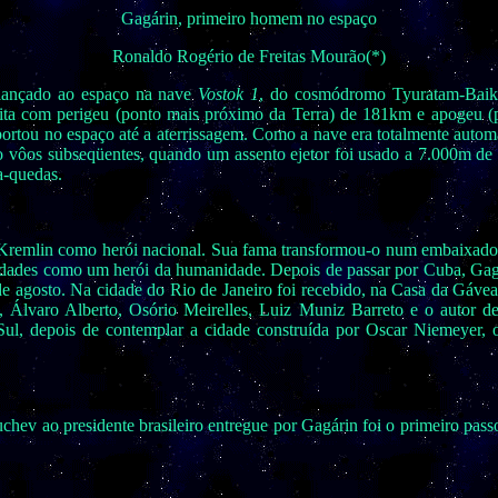
Gagárin, primeiro homem no espaço
Ronaldo Rogério de Freitas Mourão(*)
 lançado ao espaço na nave
Vostok 1
, do cosmódromo Tyuratam-Baiko
ta com perigeu (ponto mais próximo da Terra) de 181km e apogeu (
portou no espaço até a aterrissagem. Como a nave era totalmente automat
 vôos subseqüentes, quando um assento ejetor foi usado a 7.000m de a
a-quedas.
o Kremlin como herói nacional. Sua fama transformou-o num embaixador 
cidades como um herói da humanidade. Depois de passar por Cuba, Gagá
 de agosto. Na cidade do Rio de Janeiro foi recebido, na Casa da Gáv
es, Álvaro Alberto, Osório Meirelles, Luiz Muniz Barreto e o autor de
l, depois de contemplar a cidade construída por Oscar Niemeyer, 
ev ao presidente brasileiro entregue por Gagárin foi o primeiro passo 