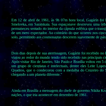
Em 12 de abril de 1961, às 9h 07m hora local, Gagárin foi
Smelovka, em Saratskaia. Sua espaçonave descreveu uma órbi
permaneceu sentado no interior da cápsula esférica que o trans
de um mero expectador. Ao contrário do que ocorreu nos cinco
solo, permitindo aos cosmonautas descerem suavemente de pár
Dois dias depois de sua aterrissagem, Gagárin foi recebido n
viajou ao redor do mundo tendo sido recebido nas principais 
Após visitar Rio de Janeiro, São Paulo e Brasília voltou em 5
um grupo de cientistas e intelectuais, dentre eles Leite Lop
Quadros, que o condecorou com a medalha do Cruzeiro do Su
chegando a um planeta diferente."
Ainda em Brasília a mensagem do chefe de governo Nikita Kruch
nações, o que iria acontecer em dezembro de 1961.