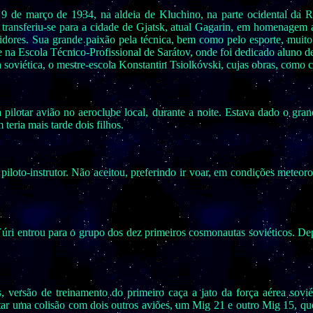
9 de março de 1934, na aldeia de Kluchino, na parte ocidental da Rús
 transferiu-se para a cidade de Gjatsk, atual Gagarin, em homenagem a
idores. Sua grande paixão pela técnica, bem como pelo esporte, muito i
 na Escola Técnico-Profissional de Sarátov, onde foi dedicado aluno de
a soviética, o mestre-escola Konstantin Tsiolkóvski, cujas obras, como
 pilotar avião no aeroclube local, durante a noite. Estava dado o gr
eria mais tarde dois filhos.
piloto-instrutor. Não aceitou, preferindo ir voar, em condições meteo
úri entrou para o grupo dos dez primeiros cosmonautas soviéticos. Dep
 versão de treinamento do primeiro caça a jato da força aérea sovié
tar uma colisão com dois outros aviões, um Mig 21 e outro Mig 15, qu