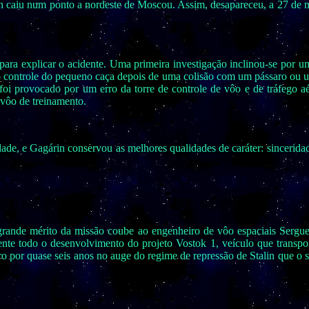
rin caiu num ponto a nordeste de Moscou. Assim, desapareceu, a 27 de
s para explicar o acidente. Uma primeira investigação inclinou-se por
 controle do pequeno caça depois de uma colisão com um pássaro ou um
 foi provocado por um erro da torre de controle de vôo e de tráfego a
vôo de treinamento.
dade, e Gagárin conservou as melhores qualidades de caráter: sincerida
 grande mérito da missão coube ao engenheiro de vôo espaciais Sergue
e todo o desenvolvimento do projeto Vostok 1, veículo que transpor
ro por quase seis anos no auge do regime de repressão de Stalin que o s