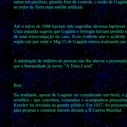
entrar em parafuso, girando fora de controle, o avião de Gagá
ao redor da Terra num satélite artificial.
Até o início de 1988 haviam sido sugeridas diversas hipótese
Uma segunda sugeriu que Gagárin e Seriogin haviam perdido o
de uma reinvestigação do caso, ficou evidente que o acidente
região em que onde o Mig 15 de Gagárin estava realizando um 
A admiração de milhões de pessoas não lhe alterou a personali
que a humanidade já ouviu: "A Terra é azul".
Box:
Na realidade, apesar de Gagárin ser considerado um herói, o
soviético - que concebeu, comandou e acompanhou pessoalment
Korolev foi revelada ao grande público. Em 1937, foi prisionei
para projetar e construir mísseis durante a II Guerra Mundial.