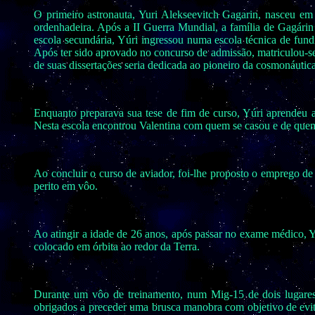
O primeiro astronauta, Yuri Alekseevitch Gagarin, nasceu em 
ordenhadeira. Após a II Guerra Mundial, a família de Gagárin
escola secundária, Yúri ingressou numa escola técnica de fund
Após ter sido aprovado no concurso de admissão, matriculou-se
de suas dissertações seria dedicada ao pioneiro da cosmonáutic
Enquanto preparava sua tese de fim de curso, Yúri aprendeu a
Nesta escola encontrou Valentina com quem se casou e de quem t
Ao concluir o curso de aviador, foi-lhe proposto o emprego de 
perito em vôo.
Ao atingir a idade de 26 anos, após passar no exame médico, Y
colocado em órbita ao redor da Terra.
Durante um vôo de treinamento, num Mig-15 de dois lugares,
obrigados a preceder uma brusca manobra com objetivo de evi