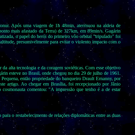
nur. Após uma viagem de 1h 48min, aterrissou na aldeia de
ponto mais afastado da Terra) de 327km, em 89min/s. Gagárin
izada, o papel do herói do primeiro vôo orbital "tripulado" foi
ltitude, presumivelmente para evitar o violento impacto com o
da alta tecnologia e da coragem soviéticas. Com esse objetivo
rin esteve no Brasil, onde chegou no dia 29 de julho de 1961.
ea Pequena, então propriedade do banqueiro Drault Ernanny, por
ste artigo. Ao chegar em Brasília, foi recepcionado por Jânio
o cosmonauta comentou: "A impressão que tenho é a de estar
para o restabelecimento de relações diplomáticas entre as duas