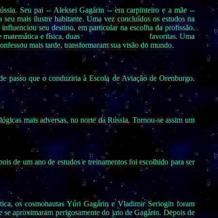
sia. Seu pai -- Aleksei Gagárin -- era carpinteiro e a mãe --
 seu mais ilustre habitante. Uma vez concluídos os estudos na
nfluenciou seu destino, em particular na escolha da profissão.
 matemática e física, duas
de ebaconline.com.br
favoritas. Uma
 confessou mais tarde, transformaram sua visão do mundo.
ande passo que o conduziria à Escola de Aviação de Orenburgo.
rológicas mais adversas, no norte da Rússia. Tornou-se assim um
ois de um ano de estudos e treinamentos foi escolhido para ser
tica, os cosmonautas Yúri Gagárin e Vladimir Seriogin foram
e se aproximaram perigosamente do jato de Gagárin. Depois de