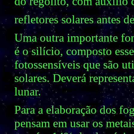
do regolito, com auxílio 
refletores solares antes d
Uma outra importante fon
é o silício, composto esse
fotossensíveis que são ut
solares. Deverá represen
lunar.
Para a elaboração dos fogu
pensam em usar os metais