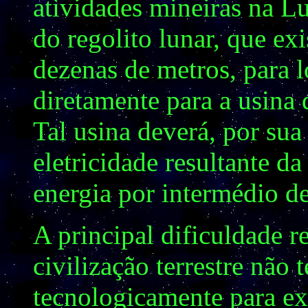
atividades mineiras na Lu
do regolito lunar, que e
dezenas de metros, para 
diretamente para a usina
Tal usina deverá, por sua
eletricidade resultante d
energia por intermédio de
A principal dificuldade re
civilização terrestre não 
tecnologicamente para ex