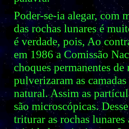
Poder-se-ia alegar, com m
das rochas lunares é muit
é verdade, pois, Ao cont
em 1986 a Comissão Nac
choques permanentes de m
pulverizaram as camadas s
natural. Assim as partícu
são microscópicas. Desse
triturar as rochas lunares