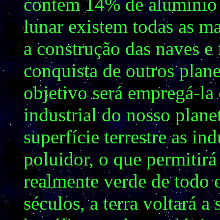
contém 14% de alumínio e
lunar existem todas as ma
a construção das naves e 
conquista de outros plane
objetivo será empregá-la
industrial do nosso plane
superfície terrestre as ind
poluidor, o que permitirá
realmente verde de todo 
séculos, a terra voltará a