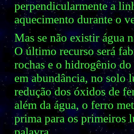
perpendicularmente a linh
aquecimento durante o ve
Mas se não existir água n
O último recurso será fab
rochas e o hidrogênio do
em abundância, no solo l
redução dos óxidos de fe
além da água, o ferro met
prima para os primeiros 
palavra.