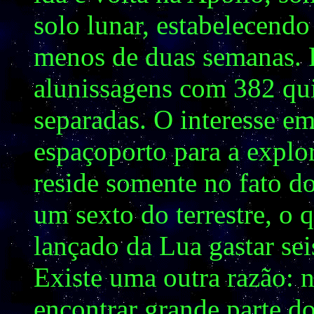
solo lunar, estabelecend
menos de duas semanas. 
alunissagens com 382 qu
separadas. O interesse e
espaçoporto para a explo
reside somente no fato do
um sexto do terrestre, o 
lançado da Lua gastar se
Existe uma outra razão: 
encontrar grande parte d