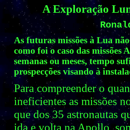
A Exploração Lun
Ronal
As futuras missões à Lua não
como foi o caso das missões 
semanas ou meses, tempo sufic
prospecções visando à instala
Para compreender o quan
ineficientes as missões n
que dos 35 astronautas q
ida e volta na Apollo, s