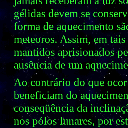
jamais receberam a luz so
gélidas devem se conserv
forma de aquecimento são
meteoros. Assim, em tais 
mantidos aprisionados p
ausência de um aquecimen
Ao contrário do que ocorr
beneficiam do aquecimen
conseqüência da inclinaç
nos pólos lunares, por es