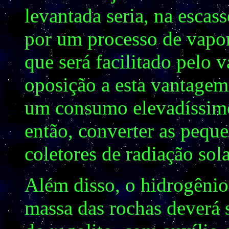
levantada seria, na escass
por um processo de vapor
que será facilitado pelo 
oposição a esta vantagem,
um consumo elevadíssimo 
então, converter as peque
coletores de radiação sola
Além disso, o hidrogênio
massa das rochas deverá 