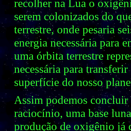
recolher na Lua o oxigêni
serem colonizados do que
terrestre, onde pesaria se
energia necessária para e
uma órbita terrestre repr
necessária para transferi
superfície do nosso plane
Assim podemos concluir 
raciocínio, uma base lun
produção de oxigênio já