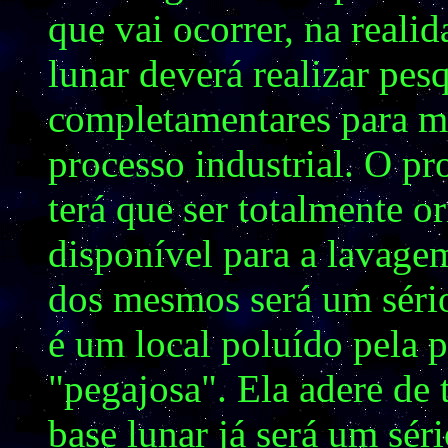
que vai ocorrer, na realid
lunar deverá realizar pes
completamentares para me
processo industrial. O p
terá que ser totalmente o
disponível para a lavage
dos mesmos será um sério
é um local poluído pela p
"pegajosa". Ela adere de
base lunar já será um sér