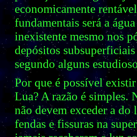
economicamente rentável
fundamentais será a água 
inexistente mesmo nos pó
depósitos subsuperficiais
segundo alguns estudioso
Por que é possível existi
Lua? A razão é simples. 
não devem exceder a do l
fendas e fissuras na super