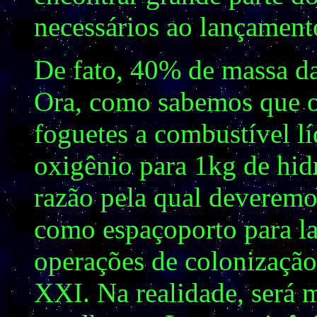
necessários ao lançamento
De fato, 40% de massa da
Ora, como sabemos que o
foguetes a combustível 
oxigênio para 1kg de hi
razão pela qual deveremos
como espaçoporto para la
operações de colonização 
XXI. Na realidade, será 